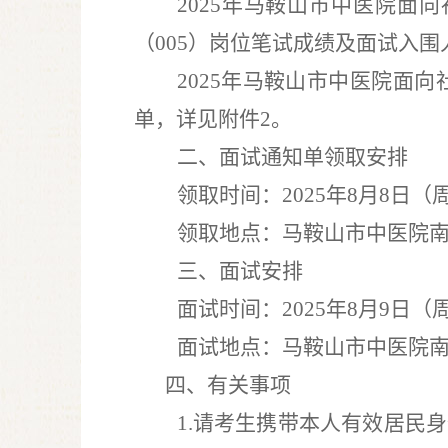
2025
年马鞍山市中医院面向
（
005
）
岗位笔试成绩
及面试入围
2025
年马鞍山市中医院面向
单，详见附件
2
。
二、
面试通知单领取
安排
领取时间：
2025
年
8
月
8
日（
领取地点：马鞍山市中医院
三、
面试
安排
面试时间：
2025
年
8
月
9
日
（
面试地点：
马鞍山市中医院
四
、有关事项
1
.
请考生携带本人有效居民身