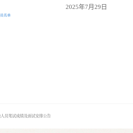
2025
年
7
月
29
日
人员名单
池人员笔试成绩及面试安排公告