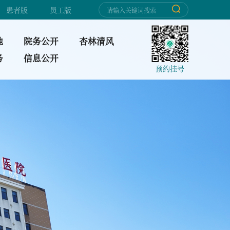
患者版
员工版
地
院务公开
杏林清风
务
信息公开
预约挂号