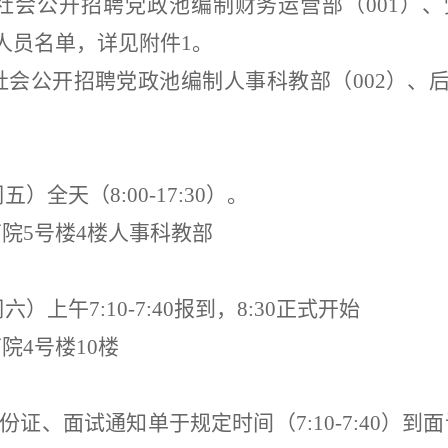
社会公开招聘党政池编制
财务运营部（
001
）、
人员名单
，详见附件
1
。
社会公开招聘党政池编制
人事科教部（
002
）、
周五）全天（
8:00-17:30
）。
南院
5
号楼
4
楼人事科教部
周
六
）上午
7:10-7:40
报到
，
8:30
正式开始
南院
4
号楼
10
楼
份证、面试通知单于
规定时间
（
7:10-7:40
）
到面