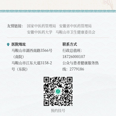
估；
2. 量身定制个体化的融药膳茶疗、心
理干预等于一体的中西结合特色健康调养
方案，包括中医药特色干预处方、睡眠处
友情链接：
国家中医药管理局
安徽省中医药管理局
方、饮食处方等生活方式处方；
安徽中医药大学
马鞍山市卫生健康委员会
3. 个体化健康咨询与健康宣教。
医院地址
联系方式
马鞍山市湖西南路3566号
行政总值班：
（南院）
18726000107
马鞍山市江东大道3158-2
公众与患者健康服务热
号（东院）
线：2779186
预约挂号