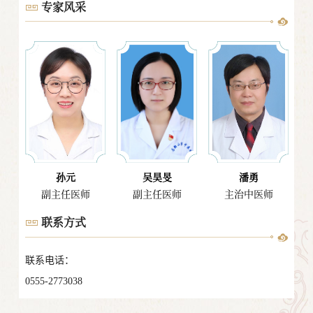
变到以健康为中心的新理念。从关注疾病
专家风采
的治疗，到关注个人的整体健康状态和生
活方式，在病前、病中、病后三个阶段，
提供全生命周期的、充分发挥中医优势的
健康管理。通过循证医学支持的生活方式
干预，包括饮食营养、运动调理、睡眠调
节、压力管控、社会心理支持、中医干预
等非药物、非手术方法，从源头上实现慢
性病的预防、逆转和康复。
治未病门诊涵盖中医健康调养门诊、
睡眠情志调理门诊、膳食指导门诊等专
孙元
吴昊旻
潘勇
区。
副主任医师
副主任医师
主治中医师
人员结构：目前治未病中心有医生6
人。其中马鞍山市杰出青年中医2人，高
联系方式
级职称2人，中级职称4人。硕士学历2
人，本科学历4人。
联系电话：
主要服务内容：
0555-2773038
1. 提供中医健康状态、患病风险、饮
食营养、心理及睡眠状况等多元化健康评