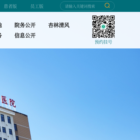
患者版
员工版
地
院务公开
杏林清风
务
信息公开
预约挂号