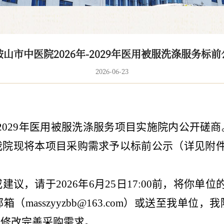
鞍山市中医院2026年-2029年医用被服洗涤服务标前
2026-06-23
2029
年医用被服洗涤服务项目实施院内公开磋商
我院现将本项目采购需求予以标前公示（详见附
或建议，请于
2026
年
6
月
25
日
17:00
前，将你单位
邮箱（
masszyyzbb@163.com
）或送至我单位，我
，修改完善采购需求。