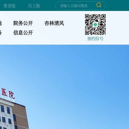
患者版
员工版
地
院务公开
杏林清风
务
信息公开
预约挂号