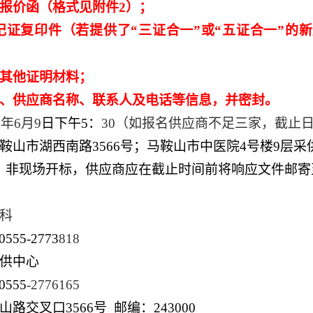
质报价函（格式见附件
2
）
；
记证复印件（若提供了“三证合一”或“五证合一”的
其他证明材料；
、
供应商
名称、联系人及电话等信息
，
并密封
。
5年6月9
日下午5：
30（如报名供应商不足三家，截止日期
鞍山市湖西南路3566号；马鞍山市中医院4号楼9层采
，非现场开标，供应商应在截止时间前将响应文件邮寄
科
555-2773
818
采供中心
555
-2776165
交叉口3566号 邮编：243000