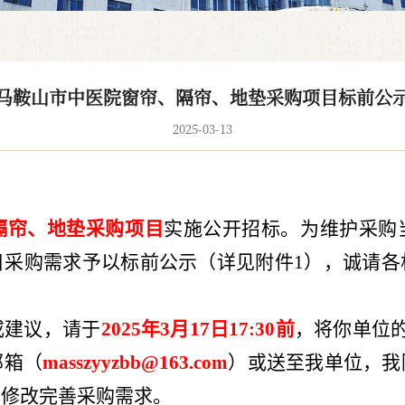
马鞍山市中医院窗帘、隔帘、地垫采购项目标前公
2025-03-13
隔帘、地垫
采购项目
实施公开招标。为维护采购
目采购需求予以标前公示（详见附件
1
），诚请各
或建议，请于
2025
年
3
月
17
日
17:30
前
，将你单位
邮箱（
masszyyzbb@163.com
）或送至我单位，我
，修改完善采购需求。