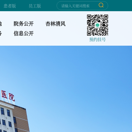
患者版
员工版
地
院务公开
杏林清风
务
信息公开
预约挂号