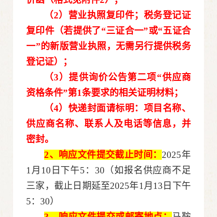
（
2）营业执照复印件；税务登记证
复印件（若提供了“三证合一”或“五证合
一”的新版营业执照，无需另行提供税务
登记证）；
（
3
）
提供
询价公告第二项
“供应商
资格条件”第1条要求的
相关
证明材料
；
（
4）
快递封面请标明：项目名称、
供应商
名称、联系人及电话等信息
，
并
密封
。
2、响应文件提交截止时间：
202
5
年
1
月
10
日下午
5：
3
0（如报名供应商不足
三家，截止日期延至202
5
年
1
月
13
日下午
5：
3
0）
3、响应文件提交或邮寄地点：
马鞍