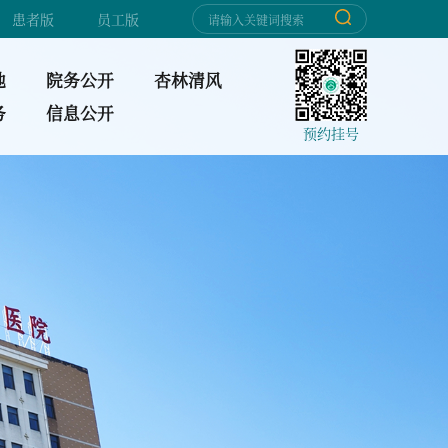
患者版
员工版
地
院务公开
杏林清风
务
信息公开
预约挂号