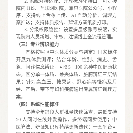
2.
系统对接适配：开放标准化接口，可对接
院内
HIS、互联网医院；兼容医院公众号、小程
序，支持线上舌象上传、AI 自动分析、调理方
案推送；支持体质报告、辨证方案纸质打印。
3.
分级权限管控：设置多层级账号权限，实
现院内人员新增、审核、注销线上全流程管理。
（三）专业辨识能力
严格按照《中医体质分类与判定》国家标准
开展九体质测评；结合年龄、性别、病史、舌
象、问诊信息辨证，可识别
100 余种中医健康状
态，区分单一体质、兼夹体质、脏腑辨证三层结
果；针对高血压、糖尿病、冠心病等慢病及月
经、产后、带下等妇科疾病输出专属辨证调理方
案。
（四）系统性能标准
支持全年龄段人群批量快速筛查，最低支持
50 人同时在线并发操作，多终端同步使用；中
医算法、辨证知识库持续更新迭代；一套平台可