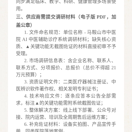
同步满足临床、教学、科研、健康管理多场景使
用。
三、供应商需提交调研材料（电子版
PDF
，
加
盖公章
）
1.
文件命名规范：单位名称
- 马鞍山市中医
院 AI 中医辅助诊疗系统调研材料；缺失核心资
质、▲关键功能无截图佐证的材料直接初审不予
受理。
2.
市场调研信息表：含企业名称、联系人、
联系方式、分项报价、总报价（总价不得超
21
万元预算）；
3.
资质证明文件：二类医疗器械注册证、中
医辨识软件著作权、相关发明专利证书；
4.
技术响应文件：逐条应答本公告全部需
求，标注
▲的关键功能需附系统截图佐证；
5.
整体解决方案：线上线下部署、公众号对
接、院内运营、培训及全周期售后运维方案；
6.
补充佐证材料：设备实拍图、产品宣传手
册、同类医院落地案例。