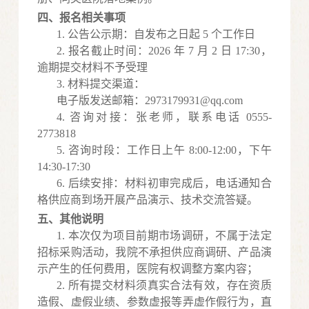
四、报名相关事项
1.
公告公示期：自发布之日起
5 个工作日
2.
报名截止时间：
2026 年
7
月
2
日
17:30，
逾期提交材料不予受理
3.
材料提交渠道
：
电子版发送邮箱：
2973179931@qq.com
4.
咨询对接：张老师，联系电话
0555-
2773818
5.
咨询时段：工作日上午
8:00-12:00，下午
14:30-17:30
6.
后续安排：材料初审完成后，电话通知合
格供应商到场开展产品演示、技术交流答疑。
五、其他说明
1.
本次仅为项目前期市场调研，不属于法定
招标采购活动，我院不承担供应商调研、产品演
示产生的任何费用
，医院有权调整方案内容
；
2.
所有提交材料须真实合法有效，存在资质
造假、虚假业绩、参数虚报等弄虚作假行为，直