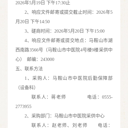
20
26
年
5
月
19
日
下午
17:30
止
2
、
响应
文件
邮寄或提交截止
时间：
20
2
6
年
5
月20
日
下午
14:50
3
、
磋商
时间：
20
2
6
年
5
月
20
日
下
午
15:00
4
、
响应
文件
邮寄或提交
地点：马鞍山市湖
西南路
3566号
（
马鞍山市中医院
4
号楼
9楼采供中
心
）
邮编：
243000
五、联系方法
1
、采购人：马鞍山市中医院
后勤保障部
（设备科）
联
系人：
蒋老师
电话
：
0555-
2773955
2
、采购部门：马鞍山市中医院
采供中心
联系人：
赵老师、刘老师
电话：