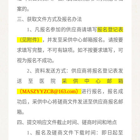
案的。
三、获取文件方式及报名办法
1
、
凡报名参加的供应商请填写
报名登记表
（见附件）
，并发至采供中心邮箱报名。请按要
求填写完整，不可有缺项。如不按要求填写，可
视为报名不成功。
2
、资料发送方式：供应商将
报名登记表
发
送至医院
采供中心
邮箱
（
MASZYYZCB@163.com）
进行报名，报名成
功后
，采供中心
将
磋商文件
发送至供应商报名邮
箱。
四
、
提交
响应
文件截止时间、
磋商
时间和地点
1
、报名及
磋商文件
下载时间
：即日起至