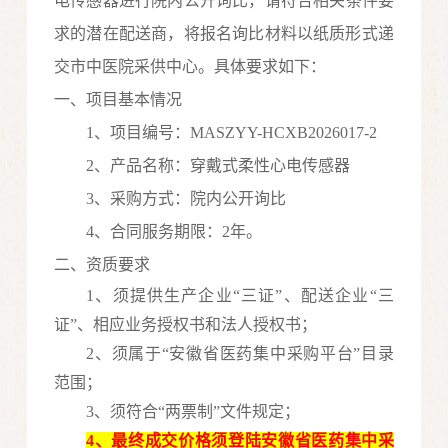
电传感器
进行院内公开询比，请符合相关条件要
求的潜在配送商，将报名询比材料以纸质形式递
交市中医院采供中心。具体要求如下：
一、项目基本情况
1、项目编号：
MASZYY-HCXB20260
17-2
2、
产品
名称：
穿戴式柔性心电传感器
3、采购方式：院内公开询比
4
、合同服务期限：
2年。
二、资质要求
1、须提供生产企业“三证”、配送企业“三
证”
、
相应业务授权
书和法人授权书
；
2、须属于“安徽省医药集中采购平台”目录
范围；
3、须符合“两票制”文件规定；
4、最终成交价格须登陆安徽省医药集中采