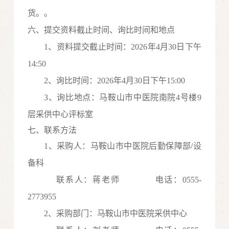
货。
。
六、提交资料截止时间、询比时间和地点
1、资料提交截止时间：202
6
年
4
月30
日
下
午
14
:
50
2、询比时间：202
6
年
4
月30
日
下
午
15
:
0
0
3、询比地点：马鞍山市中医院南院4号楼9
层采供中心评标室
七、联系方法
1、采购人：马鞍山市中医院后勤保障部/设
备科
联系人：蒋老师
电话：0555-
2773955
2、采购部门：马鞍山市中医院采供中心