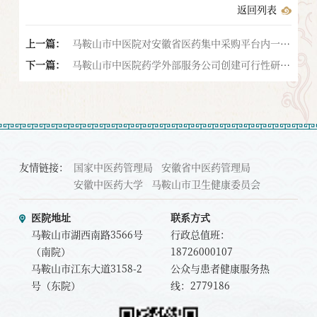
返回列表
上一篇：
马鞍山市中医院对安徽省医药集中采购平台内一次
下一篇：
性使用导尿包等医用耗材询比的通告
马鞍山市中医院药学外部服务公司创建可行性研究
报告及1-2#、3#、5#楼财务竣工决算报告编制服
务成交结果公告
友情链接：
国家中医药管理局
安徽省中医药管理局
安徽中医药大学
马鞍山市卫生健康委员会
医院地址
联系方式
马鞍山市湖西南路3566号
行政总值班：
（南院）
18726000107
马鞍山市江东大道3158-2
公众与患者健康服务热
号（东院）
线：2779186