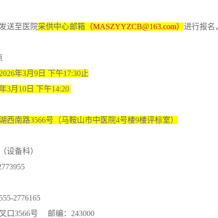
发送至医院
采供中心邮箱
（
MASZYYZCB
@163.com）
进行报名
点
202
6
年
3
月
9
日
下午
17:30止
年
3
月
10
日
下
午
14
:
20
湖西南路
3566号（马鞍山市中医院4
号楼
9楼评标室
）
（设备科）
2773955
555
-2776165
叉口
3566号
邮编：
243000