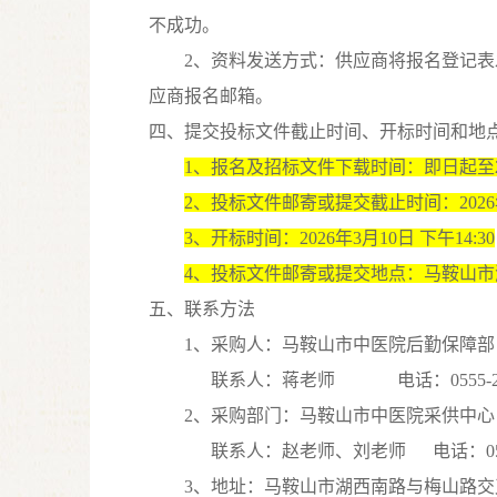
不成功。
2、资料发送方式：供应商将
报名登记表
应商报名邮箱。
四、
提交投标文件截止时间、开标时间和地
1
、报名及招标文件下
载时间：即日起至
2、投标文件邮寄或提交截止时间：202
6
3、开标时间：202
6
年
3
月
10
日
下
午
14
:
3
0
4
、投标文件邮寄或提交地点：马鞍山市
五、联系方法
1
、采购人：马鞍山市中医院后勤保障部
联系人：蒋老师
电话：
0555-
2
、采购部门：马鞍山市中医院采供中心
联系人：赵老师、刘老师
电话：
0
3
、地址：马鞍山市湖西南路与梅山路交