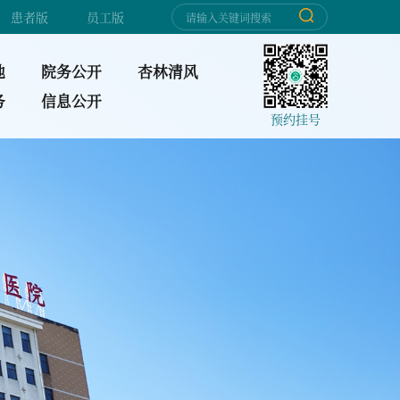
患者版
员工版
地
院务公开
杏林清风
务
信息公开
预约挂号