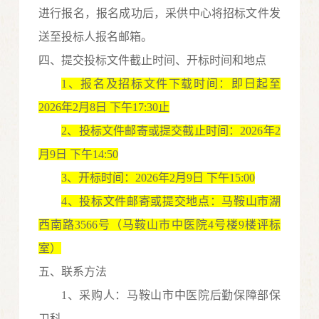
进行报名，报名成功后，采供中心将招标文件发
送至投标人报名邮箱。
四、
提交投标文件截止时间、开标时间和地点
1
、报名及招标文件下载时间
：即日起至
20
2
6
年
2
月
8
日
下午
17:30止
2
、投标文件邮寄或提交截止时间：
20
2
6
年
2
月
9
日
下
午
14
:50
3
、开标时间：
20
2
6
年
2
月
9
日
下午
15
:00
4
、投标文件邮寄或提交地点：马鞍山市湖
西南路
3566号（马鞍山市中医院4
号楼
9楼评标
室
）
五、联系方法
1
、采购人：马鞍山市中医院
后勤保障部
保
卫科