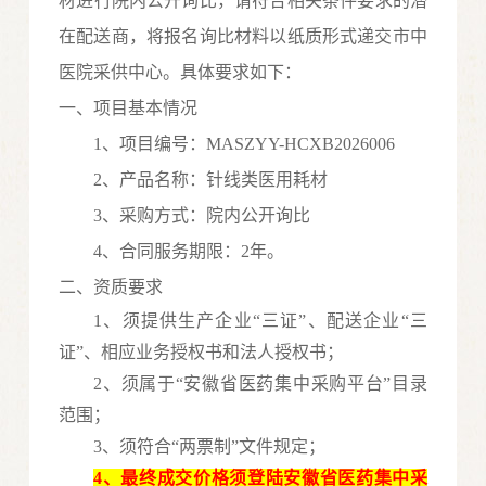
材
进行院内公开询比，请符合相关条件要求的潜
在配送商，将报名询比材料以纸质形式递交市中
医院采供中心。具体要求如下：
一、项目基本情况
1、项目编号：
MASZYY-HCXB202600
6
2、
产品
名称：
针线类医用耗材
3、采购方式：院内公开询比
4
、合同服务期限：
2年。
二、资质要求
1、须提供生产企业“三证”、配送企业“三
证”
、
相应业务授权
书和法人授权书
；
2、须属于“安徽省医药集中采购平台”目录
范围；
3、须符合“两票制”文件规定；
4、最终成交价格须登陆安徽省医药集中采