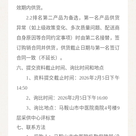
效期内供货。
2.2排名第二产品为备选，第一名产品供货
异常（如上级政策变化、多次质量问题、配送商
自身原因等合同约定事项）时由第二名接替，签
订购销合同并供货，供货截止日期与第一名签订
合同一致（不延长）。
六、提交资料截止时间、询比时间和地点
1、资料提交截止时间：202
6
年
2
月5
日
下
午
14
:
50
2、询比时间：202
6
年
2
月5
日
下
午
16
:
0
0
3、询比地点：马鞍山市中医院南院4号楼9
层采供中心评标室
七、联系方法