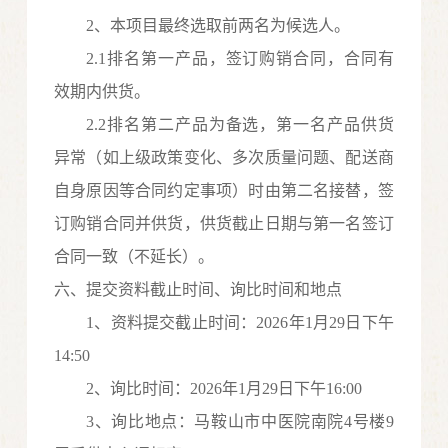
2、本项目
最终选取
前两名为候选人。
2.1排名第一产品，签订购销合同，合同有
效期内供货。
2.2排名第二产品为备选，第一名产品供货
异常（如上级政策变化、多次质量问题、配送商
自身原因等合同约定事项）时由第二名接替，签
订购销合同并供货，供货截止日期与第一名签订
合同一致（不延长）。
六、提交资料截止时间、询比时间和地点
1、资料提交截止时间：202
6
年
1
月
29
日
下
午
14
:
50
2、询比时间：202
6
年
1
月
29
日
下
午
16
:
0
0
3、询比地点：马鞍山市中医院南院4号楼9