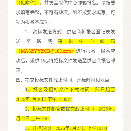
（见附件）
，并发至采供中心邮箱报名。请按要
求填写完整，不可有缺项。如不按要求填写，可
视为报名不成功。
2
、资料发送方式：供应商将
报名登记表
发
送至医院
采供中心
邮箱
（
MASZYYZCB
@163.com）
进行报名，报名成
功后
，采供中心
将
招标
文件发送至供应商报名邮
箱。
四
、
提交投标文件截止时间、开标时间和地点
1
、报名及招标文件下载时间
：即日起至
20
26
年
1
月
26
日
下午
17:30
止
2
、投标文件
邮寄或提交截止
时间：
20
2
6
年
1
月
27
日
上午
9:50
3
、开标时间：
20
2
6
年
1
月
27
日
上
午
10:00