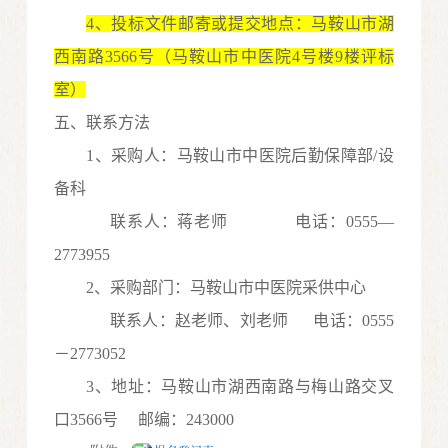
4
、投标文件
邮寄或提交
地点：马鞍山市湖
西南路
3566号
（
马鞍山市中医院
4
号楼
9楼评标
室
）
五、联系方法
1
、采购人：马鞍山市中医院
后勤保障部
/设
备科
联
系人：
蒋老师
电话
：
0555
—
277
3955
2
、采购部门：马鞍山市中医院
采供中心
联系人：
赵老师、刘老师
电话：
0555
－
277
3052
3
、地址：马鞍山市湖西南路与梅山路交叉
口
3566号
邮编：
243000