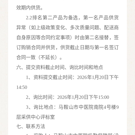
效期内供货。
2.2排名第二产品为备选，第一名产品供货
异常（如上级政策变化、多次质量问题、配送商
自身原因等合同约定事项）时由第二名接替，签
订购销合同并供货，供货截止日期与第一名签订
合同一致（不延长）。
六、提交资料截止时间、询比时间和地点
1、资料提交截止时间：202
6
年
1
月20
日
下
午
14
:
50
2、询比时间：202
6
年
1
月
20
日
下
午
15
:
0
0
3、询比地点：马鞍山市中医院南院4号楼9
层采供中心评标室
七、联系方法