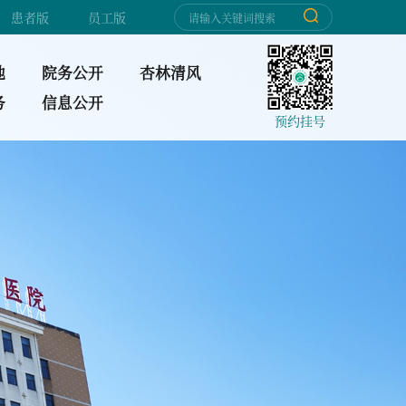
患者版
员工版
地
院务公开
杏林清风
务
信息公开
预约挂号