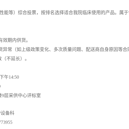
性能等）综合投票，按排名选择适合我院临床使用的产品。属于“
同有效期内供货。
供货异常（如上级政策变化、多次质量问题、配送商自身原因等
致（不延长）。
下午
14:50
0
楼9层采供中心评标室
/设备科
3955