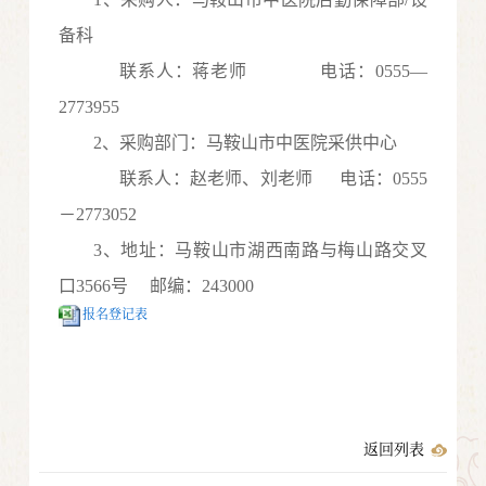
备科
联
系人：
蒋老师
电话
：
0555
—
277
3955
2
、采购部门：马鞍山市中医院
采供中心
联系人：
赵老师、刘老师
电话：
0555
－
277
3052
3
、地址：马鞍山市湖西南路与梅山路交叉
口
3566号
邮编：
243000
报名登记表
返回列表