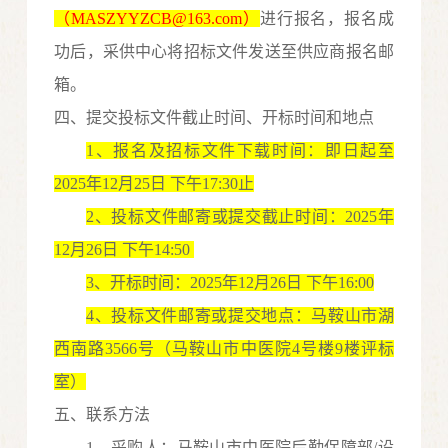
（
MASZYYZCB
@163.com）
进行报名，报名成
功后
，采供中心
将
招标
文件发送至供应商报名邮
箱。
四
、
提交投标文件截止时间、开标时间和地点
1
、报名及招标文件下载时间
：即日起至
20
25
年
12
月
25
日
下午
17:30
止
2
、投标文件
邮寄或提交截止
时间：
20
2
5
年
12
月
26
日
下午
14:50
3
、开标时间：
20
2
5
年
12
月
26
日
下
午
16:00
4
、投标文件
邮寄或提交
地点：马鞍山市湖
西南路
3566号
（
马鞍山市中医院
4
号楼
9楼评标
室
）
五、联系方法
1
、采购人：马鞍山市中医院
后勤保障部
/设