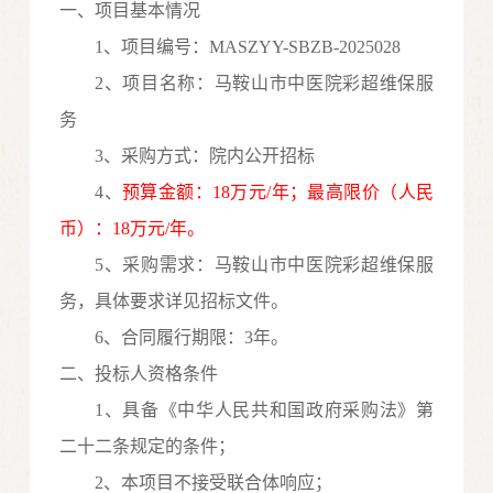
一、项目基本情况
1、项目编号：
MASZYY-SBZB-2025028
2、项目名称：
马鞍山市中医院彩超维保服
务
3、采购方式：
院内
公开
招标
4、
预算金额：
18
万
元
/年
；最高限价（人民
币）：
18
万元
/年
。
5、采购需求：
马鞍山市中医院彩超维保服
务
，具体要求详见招标文件。
6、
合同履行期限：
3年。
二、投标人资格条件
1、具备《中华人民共和国政府采购法》第
二十二
条规定的条件；
2、本项目不接受联合体
响应
；