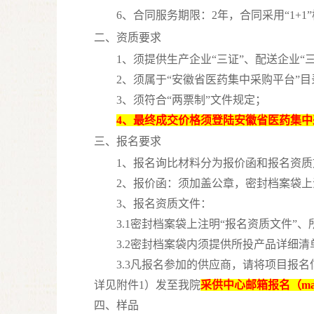
6、合同服务期限：2年，合同采用“1+1
二、资质要求
1、须提供生产企业“三证”、配送企业“三
2、须属于“安徽省医药集中采购平台”
3、须符合“两票制”文件规定；
4、最终成交价格须登陆安徽省医药集
三、报名要求
1、报名询比材料分为报价函和报名资
2、报价函：须加盖公章，密封档案袋上
3、报名资质文件：
3.1密封档案袋上注明“报名资质文件
3.2密封档案袋内须提供所投产品详细
3.3凡报名参加的供应商，请将项目报
详见附件
1
）发至我院
采供中心邮箱报名（
ma
四、样品