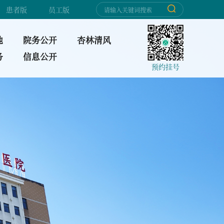
患者版
员工版
地
院务公开
杏林清风
务
信息公开
预约挂号