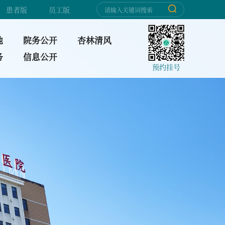
患者版
员工版
地
院务公开
杏林清风
务
信息公开
预约挂号