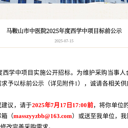
马鞍山市中医院2025年度西学中项目标前公示
2025-07-15
度西学中项目实施公开招标。为维护采购当事人
需求予以标前公示（详见附件
1
），诚请各相关供
或建议，请于
2025
年
7
月
17
日
17:00
前
，将你单位
邮箱（
masszyyzbb@163.com
）或送至我单位，我
，修改完善采购需求。