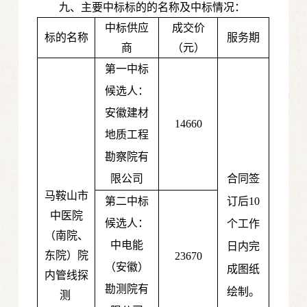
九、主要中标标的的名称及中标情况：
中标供应
成交价
标的名称
服务期
商
（元）
第一中标
候选人：
安徽建材
14660
地质工程
勘察院有
限公司
合同签
马鞍山市
第二中标
订后10
中医院
候选人：
个工作
（南院、
中电能
日内完
东院）院
23670
（安徽）
成图纸
内管线探
勘测院有
绘制。
测